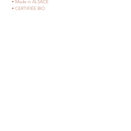
• Made in ALSACE
• CERTIFIÉE BIO
Articles similaires
RARE
Frais
HUILE RARE de pépins de raisins -