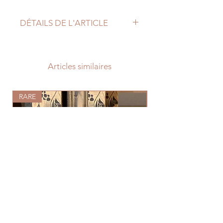
DÉTAILS DE L'ARTICLE
Noisettes françaises décortiquées
Articles similaires
RARE
Frais